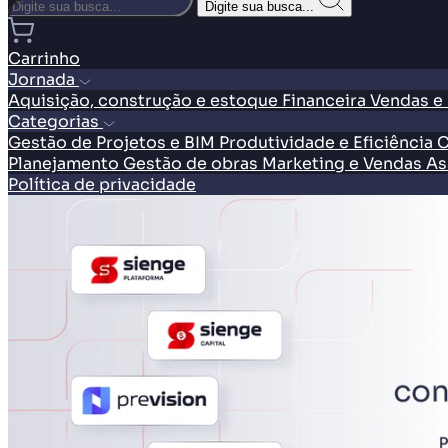
Digite sua busca...
Carrinho
Jornada
Aquisição, construção e estoque
Financeira
Vendas e
Categorias
Gestão de Projetos e BIM
Produtividade e Eficiência
C
Planejamento
Gestão de obras
Marketing e Vendas
As
Política de privacidade