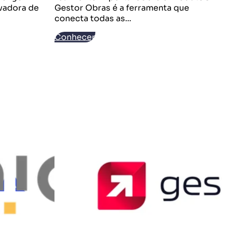
vadora de
Gestor Obras é a ferramenta que
conecta todas as...
t
Conhecer